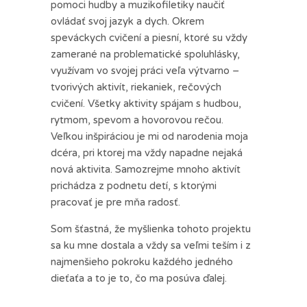
pomoci hudby a muzikofiletiky naučiť
ovládať svoj jazyk a dych. Okrem
speváckych cvičení a piesní, ktoré su vždy
zamerané na problematické spoluhlásky,
využívam vo svojej práci veľa výtvarno –
tvorivých aktivít, riekaniek, rečových
cvičení. Všetky aktivity spájam s hudbou,
rytmom, spevom a hovorovou rečou.
Veľkou inšpiráciou je mi od narodenia moja
dcéra, pri ktorej ma vždy napadne nejaká
nová aktivita. Samozrejme mnoho aktivít
prichádza z podnetu detí, s ktorými
pracovať je pre mňa radosť.
Som šťastná, že myšlienka tohoto projektu
sa ku mne dostala a vždy sa veľmi teším i z
najmenšieho pokroku každého jedného
dieťaťa a to je to, čo ma posúva ďalej.