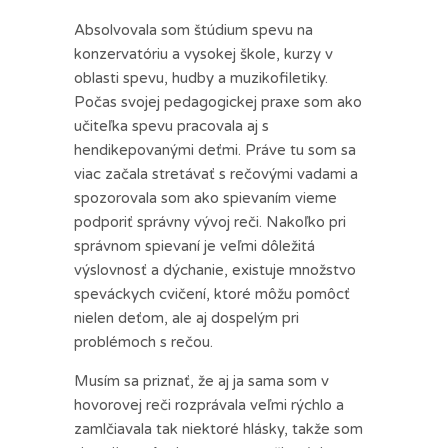
Absolvovala som štúdium spevu na
konzervatóriu a vysokej škole, kurzy v
oblasti spevu, hudby a muzikofiletiky.
Počas svojej pedagogickej praxe som ako
učiteľka spevu pracovala aj s
hendikepovanými deťmi. Práve tu som sa
viac začala stretávať s rečovými vadami a
spozorovala som ako spievaním vieme
podporiť správny vývoj reči. Nakoľko pri
správnom spievaní je veľmi dôležitá
výslovnosť a dýchanie, existuje množstvo
speváckych cvičení, ktoré môžu pomôcť
nielen deťom, ale aj dospelým pri
problémoch s rečou.
Musím sa priznať, že aj ja sama som v
hovorovej reči rozprávala veľmi rýchlo a
zamlčiavala tak niektoré hlásky, takže som