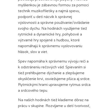
myšlienkou je zábavnou formou za pomoci
techník muzikofiletiky a najmä spevu,
podporiť u detí nácvik k správnej
výslovnosti a správne používanie/ovládanie
svojho dychu. Na hodinách využijeme tiež
rytmické a dynamické hry, pohybové a
výtvarné hry spojené s hudbou, ktoré
napomáhajú k správnemu vyslovovaniu
hlások, slov a viet.
Spev napomáha k správnemu vývoju reči a
k odstráneniu rečových vád. Spievaním si
tiež prehlbujeme dýchanie a zlepšujeme
okysličenie krvi, osviežujeme pľúca aj srdce.
Rytmickými hrami upravujeme rytmus srdca
a srdcového tepu.
Na naších hodinách tiež kladieme dôraz na
prácu v skupine. Rozvíjame u detí tvorivosť,