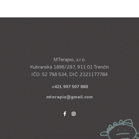
MTerapio, s.r.o.
Kubranská 1896/287, 911 01 Trenčín
IČO: 52 798 534, DIČ: 2121177784
+421 907 507 868
mterapio@gmail.com