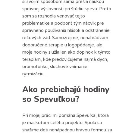
si svojím spôsobom sama prešla náukou
správnej výslovnosti pri štúdiu spevu. Preto
som sa rozhodla venovať tejto
problematike a podporiť tým nácvik pre
správneho používania hlások a odstránenie
rečových vád. Samozrejme, nenahrádzam
doporučené terapie u logopédaoje, ale
moje hodiny slúžia len ako doplnok k týmto
terapiám, kde predcvičujeme najmä dych,
oromotoriku, sluchové vnímanie,
rytmizáciu…
Ako prebiehajú hodiny
so Spevuľkou?
Pri mojej práci mi pomáha Spevuľka, ktorá
je maskotom celého projektu. Spolu sa
snažíme deti nenápadnou hravou formou za